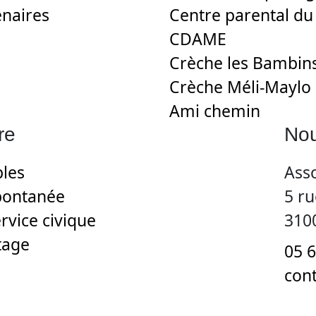
enaires
Centre parental d
CDAME
Crèche les Bambin
Crèche Méli-Maylo
Ami chemin
re
Nou
bles
Ass
pontanée
5 r
rvice civique
310
tage
05 6
con