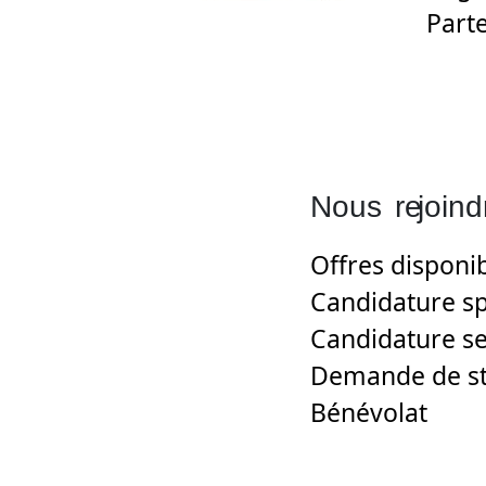
Part
Nous
re
joind
Offres disponi
Candidature s
Candidature se
Demande de s
Bénévolat