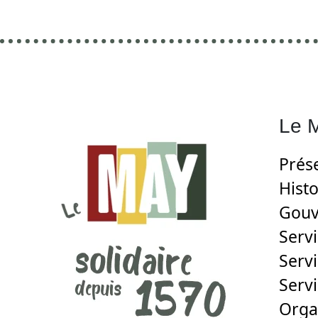
Le 
Prés
Histo
Gouv
Servi
Servi
Serv
Orga