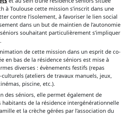
ets
et au sein d’une résidence séniors située
ch à Toulouse cette mission s’inscrit dans une
ter contre l’isolement, à favoriser le lien social
illissement dans un but de maintien de l’autonomie
 séniors souhaitant particulièrement s’impliquer
.
animation de cette mission dans un esprit de co-
uée en bas de la résidence séniors est mise à
ormes diverses : évènements festifs (repas
o-culturels (ateliers de travaux manuels, jeux,
 cinémas, piscine, etc.).
ion des séniors, elle permet également de
s habitants de la résidence intergénérationnelle
amille et la crèche gérées par l’association du