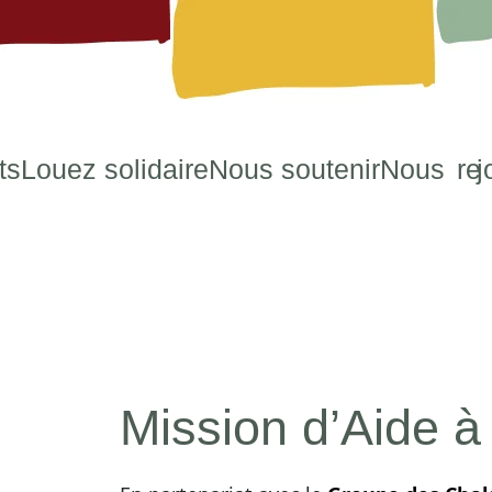
ts
Louez solidaire
Nous soutenir
Nous
re
j
Mission d’Aide à