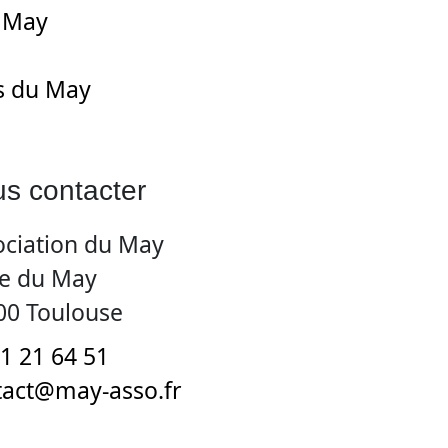
u May
s du May
s contacter
ociation du May
ue du May
00 Toulouse
1 21 64 51
tact@may-asso.fr