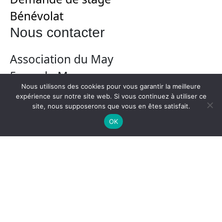
Bénévolat
Nous contacter
Association du May
5 rue du May
Nous utilisons des cookies pour vous garantir la meilleure
31000 Toulouse
expérience sur notre site web. Si vous continuez à utiliser ce
site, nous supposerons que vous en êtes satisfait.
05 61 21 64 51
OK
contact@may-asso.fr
@le may 2024
-
Mentions légales
-